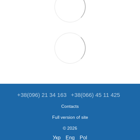
+38(096) 21 34 163
+38(066) 45 11 425
Contacts
Full version of site
© 2026
Укр
Eng
Pol