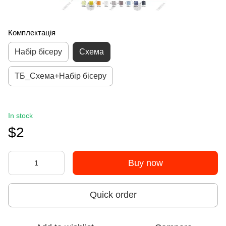
Комплектація
Набір бісеру
Схема
ТБ_Схема+Набір бісеру
In stock
$2
Buy now
Quick order