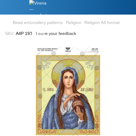
Bead embroidery patterns
Religion
Religion A4 format
SKU:
А4Р 193
Leave your feedback