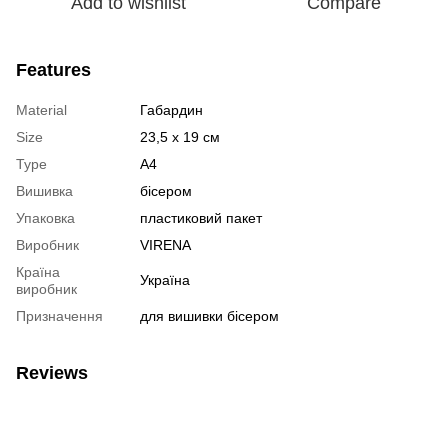
Add to wishlist
Compare
Features
Material
Габардин
Size
23,5 х 19 см
Type
А4
Вишивка
бісером
Упаковка
пластиковий пакет
Виробник
VIRENA
Країна
Україна
виробник
Призначення
для вишивки бісером
Reviews