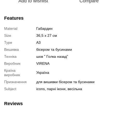
Add to wishlist
Compare
Features
Material
Габардин
Size
36,5 х 27 см
Type
А3
Вишивка
бісером та бусинами
Техніка
шов " Голка назад"
Виробник
VIRENA
Країна
Україна
виробник
Призначення
для вишивки бісером та бусинами
Subject
icons, парні ікони, весільна
Reviews