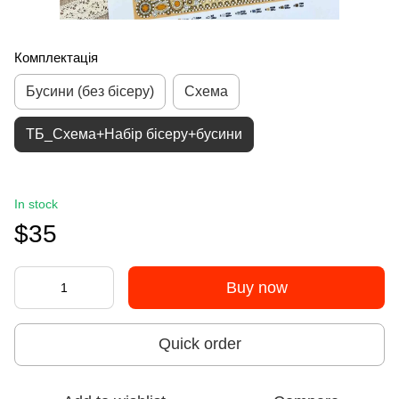
Комплектація
Бусини (без бісеру)
Схема
ТБ_Схема+Набір бісеру+бусини
In stock
$35
Buy now
Quick order