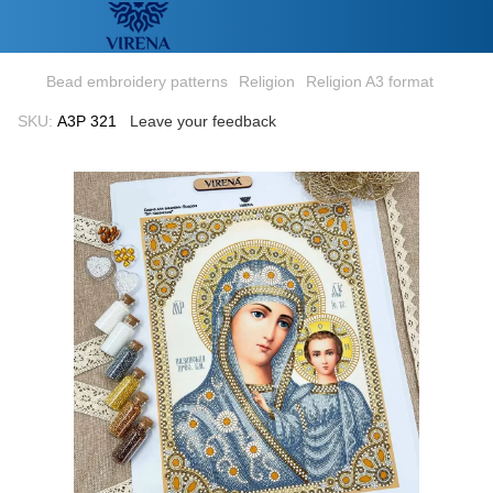
Bead embroidery patterns
Religion
Religion A3 format
SKU:
А3Р 321
Leave your feedback