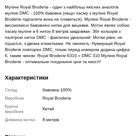
Муліне Royal Broderie - один з найбільш якісних аналогів
муліне DMC - 100% бавовна (якщо пасму з муліне Royal
Broderie підпалити вона не плавиться). Муліне Royal Broderie -
високоякісні бавовняні нитки для вишивки. Моток являє собою
пасму муліне в 6 ниток 8 метрів завдовжки. Збіг кольорів з
палітрою ниток DMC - фактично ідеальний. Мотки рівні, не
пушатся, з двома етикетками. Не линяють. Нумерація Royal
Broderie повторює DMC, тільки перед номером додана цифра
6, таким чином: Royal Broderie 6310 = DMC 310 Муліне Royal
Broderie - оптимальне поєднання ціни та якості!
Характеристики
Склад
бавовна-100%
Виробник
Royal Broderie
Країна
Китай
виробник
Довжина мотка
8 метрів