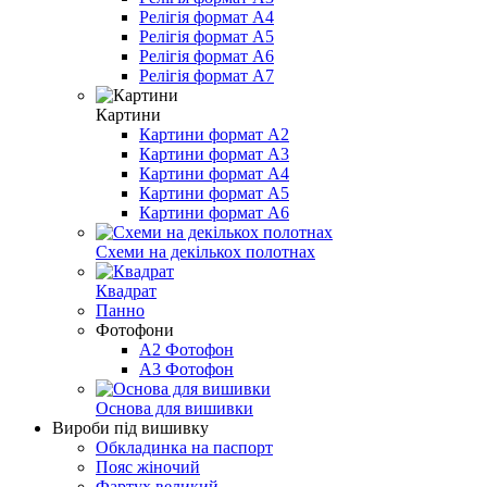
Релігія формат А4
Релігія формат А5
Релігія формат А6
Релігія формат А7
Картини
Картини формат А2
Картини формат А3
Картини формат А4
Картини формат А5
Картини формат А6
Схеми на декількох полотнах
Квадрат
Панно
Фотофони
А2 Фотофон
А3 Фотофон
Основа для вишивки
Вироби під вишивку
Обкладинка на паспорт
Пояс жіночий
Фартух великий