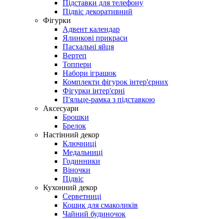
Підставки для телефону
Підвіс декоративний
Фігурки
Адвент календар
Ялинкові прикраси
Пасхальні яйця
Вертеп
Топпери
Набори іграшок
Комплекти фігурок інтер'єрних
Фігурки інтер'єрні
П'яльце-рамка з підставкою
Аксесуари
Брошки
Брелок
Настінний декор
Ключниці
Медальниці
Годинники
Віночки
Підвіс
Кухонний декор
Серветниці
Кошик для смаколиків
Чайний будиночок