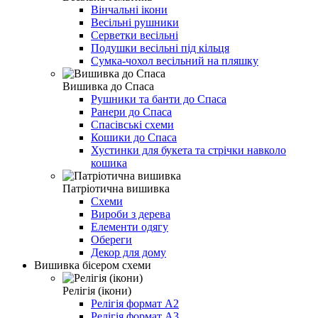
Вінчальні ікони
Весільні рушники
Серветки весільні
Подушки весільні під кільця
Сумка-чохол весільний на пляшку
Вишивка до Спаса
Рушники та банти до Спаса
Ранери до Спаса
Спасівські схеми
Кошики до Спаса
Хустинки для букета та стрічки навколо
кошика
Патріотична вишивка
Схеми
Вироби з дерева
Елементи одягу
Обереги
Декор для дому
Вишивка бісером схеми
Релігія (ікони)
Релігія формат А2
Релігія формат А3