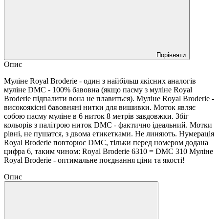
Порівняти
Опис
Муліне Royal Broderie - один з найбільш якісних аналогів
муліне DMC - 100% бавовна (якщо пасму з муліне Royal
Broderie підпалити вона не плавиться). Муліне Royal Broderie -
високоякісні бавовняні нитки для вишивки. Моток являє
собою пасму муліне в 6 ниток 8 метрів завдовжки. Збіг
кольорів з палітрою ниток DMC - фактично ідеальний. Мотки
рівні, не пушатся, з двома етикетками. Не линяють. Нумерація
Royal Broderie повторює DMC, тільки перед номером додана
цифра 6, таким чином: Royal Broderie 6310 = DMC 310 Муліне
Royal Broderie - оптимальне поєднання ціни та якості!
Опис