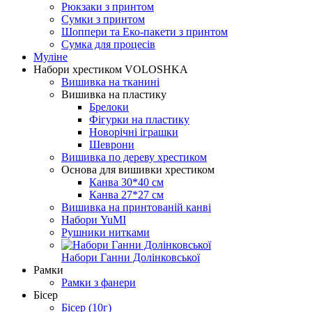
Рюкзаки з принтом
Сумки з принтом
Шоппери та Еко-пакети з принтом
Сумка для процесів
Муліне
Набори хрестиком VOLOSHKA
Вишивка на тканині
Вишивка на пластику
Брелоки
Фігурки на пластику
Новорічні іграшки
Шеврони
Вишивка по дереву хрестиком
Основа для вишивки хрестиком
Канва 30*40 см
Канва 27*27 см
Вишивка на принтованій канві
Набори YuMI
Рушники нитками
Набори Ганни Долінковської
Рамки
Рамки з фанери
Бісер
Бісер (10г)