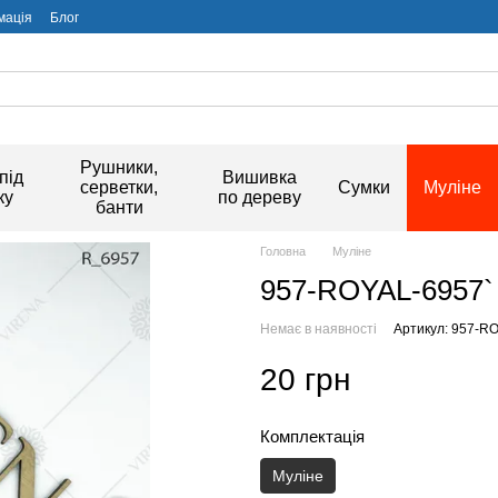
мація
Блог
Рушники,
під
Вишивка
серветки,
Сумки
Муліне
ку
по дереву
банти
Головна
Муліне
957-ROYAL-6957`
Немає в наявності
Артикул: 957-R
20 грн
Комплектація
Муліне