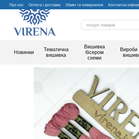
Перейти до основного контенту
Про нас
Оплата і доставка
Обмін та повернення
Контактна інфор
Вишивка
Тематична
Вироби 
Новинки
бісером
вишивка
вишив
схеми