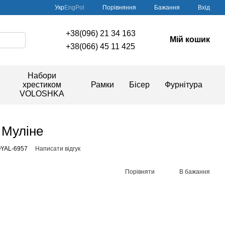
Порівняння
Укр
Eng
Pol
Бажання
Вхід
+38(096) 21 34 163
Мій кошик
+38(066) 45 11 425
Набори
хрестиком
Рамки
Бісер
Фурнітура
VOLOSHKA
 Муліне
OYAL-6957
Написати відгук
Порівняти
В бажання