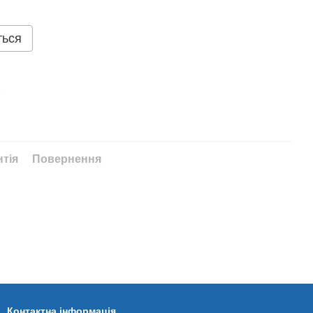
ться
%
нтія
Повернення
Контактна інформація