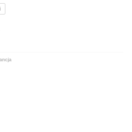
i
%
ancja