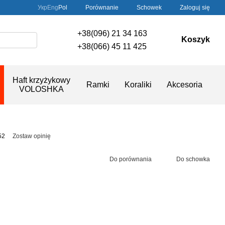
Porównanie
Укр
Eng
Pol
Schowek
Zaloguj się
+38(096) 21 34 163
Koszyk
+38(066) 45 11 425
Haft krzyżykowy
Ramki
Koraliki
Akcesoria
VOLOSHKA
52
Zostaw opinię
Do porównania
Do schowka