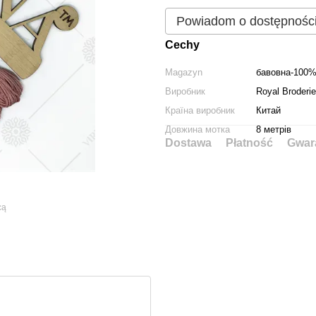
Powiadom o dostępnośc
Cechy
Magazyn
бавовна-100
Виробник
Royal Broderie
Країна виробник
Китай
Довжина мотка
8 метрів
Dostawa
Płatność
Gwar
cą