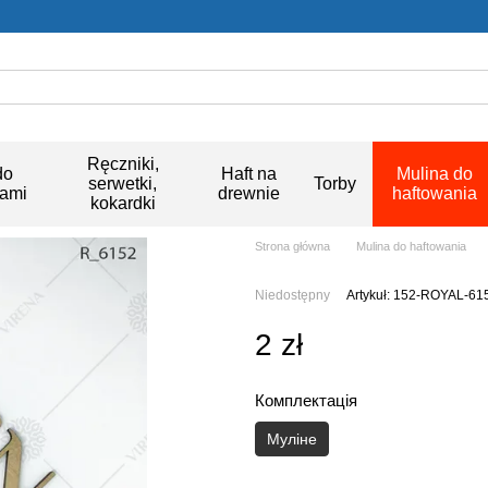
Ręczniki,
do
Haft na
Mulina do
serwetki,
Torby
kami
drewnie
haftowania
kokardki
Strona główna
Mulina do haftowania
Niedostępny
Artykuł: 152-ROYAL-61
2 zł
Комплектація
Муліне