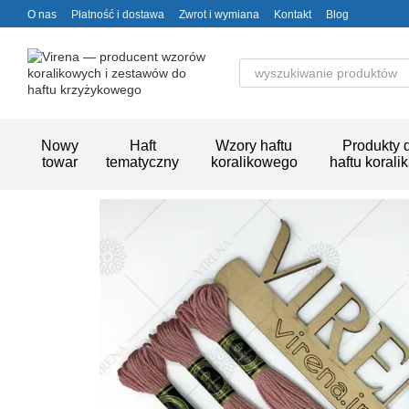
Przejdź do głównej treści
O nas
Płatność i dostawa
Zwrot i wymiana
Kontakt
Blog
Nowy
Haft
Wzory haftu
Produkty 
towar
tematyczny
koralikowego
haftu korali