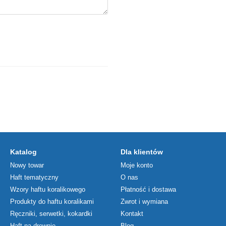
Katalog
Dla klientów
Nowy towar
Moje konto
Haft tematyczny
O nas
Wzory haftu koralikowego
Płatność i dostawa
Produkty do haftu koralikami
Zwrot i wymiana
Ręczniki, serwetki, kokardki
Kontakt
Haft na drewnie
Blog