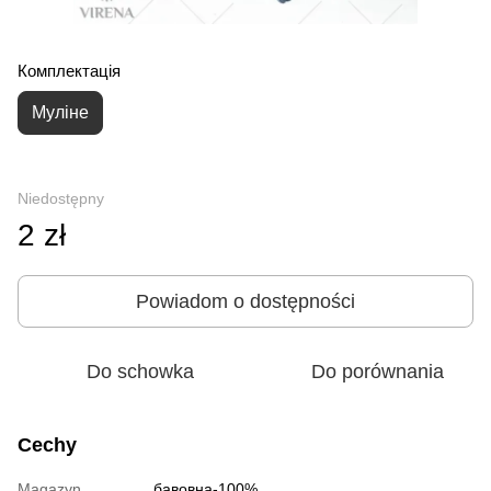
Комплектація
Муліне
Niedostępny
2 zł
Powiadom o dostępności
Do schowka
Do porównania
Cechy
Magazyn
бавовна-100%