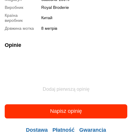
Виробник
Royal Broderie
Країна
Китай
виробник
Довжина мотка
8 метрів
Opinie
Dodaj pierwszą opinię
Napisz opinię
Dostawa
Płatność
Gwarancja