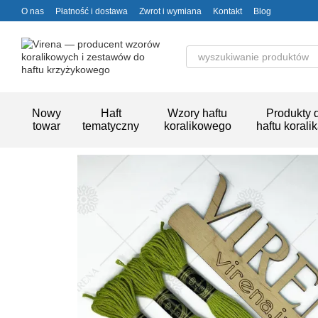
Przejdź do głównej treści
O nas
Płatność i dostawa
Zwrot i wymiana
Kontakt
Blog
Nowy
Haft
Wzory haftu
Produkty 
towar
tematyczny
koralikowego
haftu korali