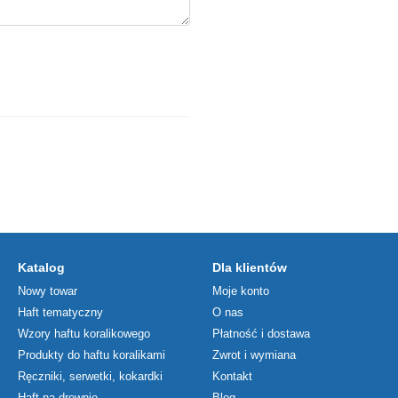
Katalog
Dla klientów
Nowy towar
Moje konto
Haft tematyczny
O nas
Wzory haftu koralikowego
Płatność i dostawa
Produkty do haftu koralikami
Zwrot i wymiana
Ręczniki, serwetki, kokardki
Kontakt
Haft na drewnie
Blog