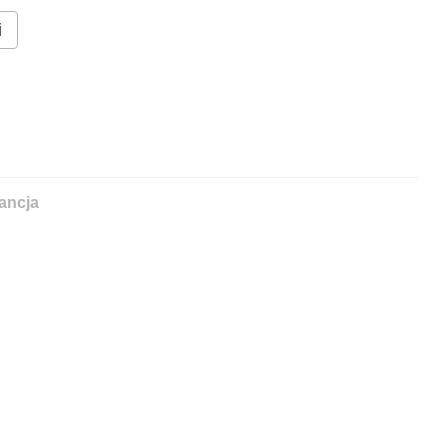
i
%
ancja