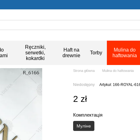
Ręczniki,
do
Haft na
Mulina do
serwetki,
Torby
kami
drewnie
haftowania
kokardki
Strona główna
Mulina do haftowania
Niedostępny
Artykuł: 166-ROYAL-61
2 zł
Комплектація
Муліне