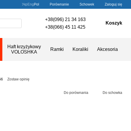
Porównanie
Укр
Eng
Pol
Schowek
Zaloguj się
+38(096) 21 34 163
Koszyk
+38(066) 45 11 425
Haft krzyżykowy
Ramki
Koraliki
Akcesoria
VOLOSHKA
66
Zostaw opinię
Do porównania
Do schowka