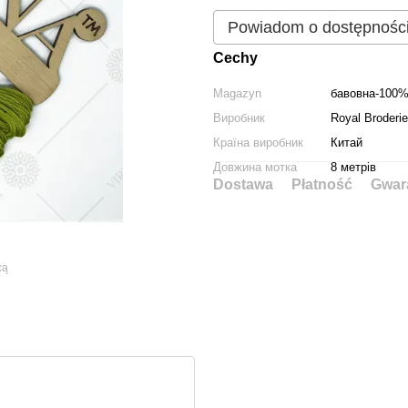
Powiadom o dostępnośc
Cechy
Magazyn
бавовна-100
Виробник
Royal Broderie
Країна виробник
Китай
Довжина мотка
8 метрів
Dostawa
Płatność
Gwar
cą