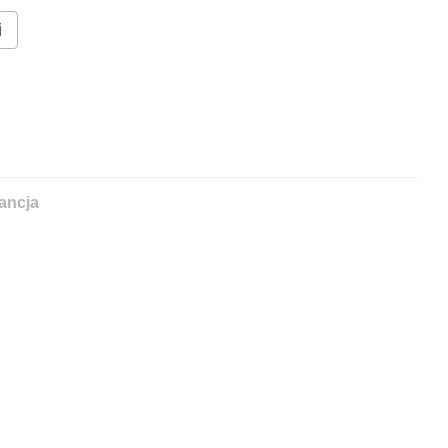
i
%
ancja