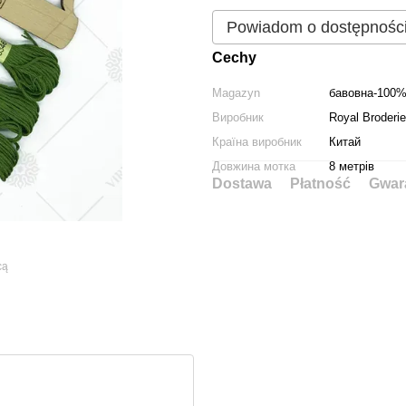
Powiadom o dostępnośc
Cechy
Magazyn
бавовна-100
Виробник
Royal Broderie
Країна виробник
Китай
Довжина мотка
8 метрів
Dostawa
Płatność
Gwar
cą