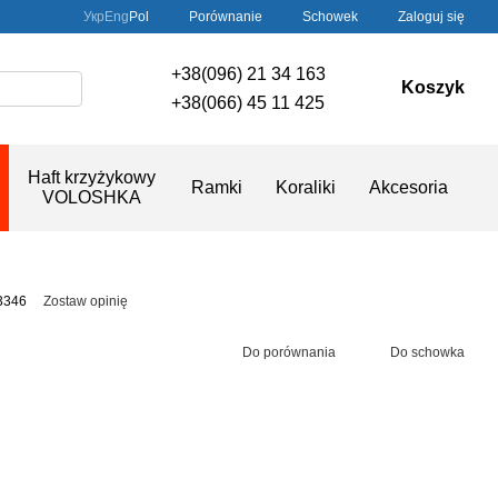
Porównanie
Укр
Eng
Pol
Schowek
Zaloguj się
+38(096) 21 34 163
Koszyk
+38(066) 45 11 425
Haft krzyżykowy
Ramki
Koraliki
Akcesoria
VOLOSHKA
3346
Zostaw opinię
Do porównania
Do schowka