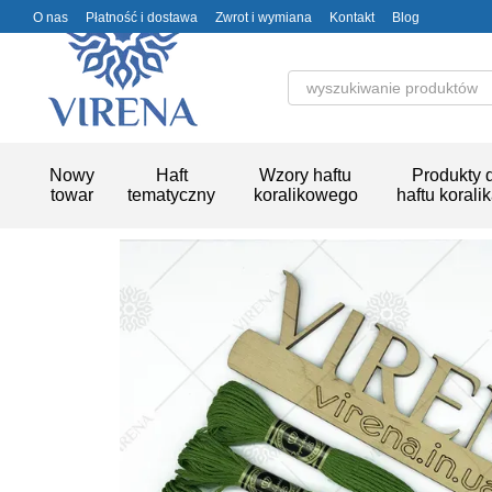
Przejdź do głównej treści
O nas
Płatność i dostawa
Zwrot i wymiana
Kontakt
Blog
Nowy
Haft
Wzory haftu
Produkty 
towar
tematyczny
koralikowego
haftu korali