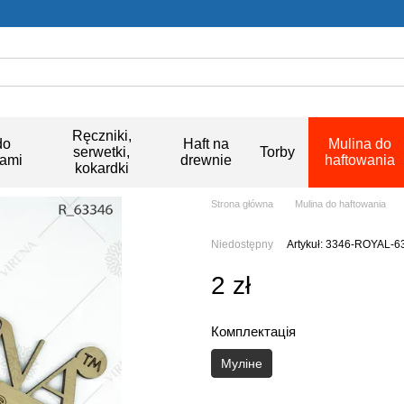
Ręczniki,
do
Haft na
Mulina do
serwetki,
Torby
kami
drewnie
haftowania
kokardki
Strona główna
Mulina do haftowania
Niedostępny
Artykuł: 3346-ROYAL-6
2 zł
Комплектація
Муліне