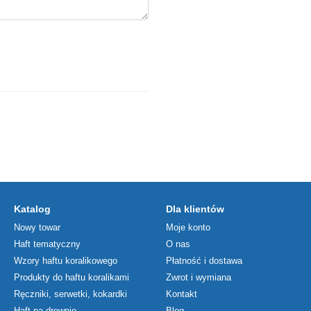
Katalog
Dla klientów
Nowy towar
Moje konto
Haft tematyczny
O nas
Wzory haftu koralikowego
Płatność i dostawa
Produkty do haftu koralikami
Zwrot i wymiana
Ręczniki, serwetki, kokardki
Kontakt
Haft na drewnie
Blog