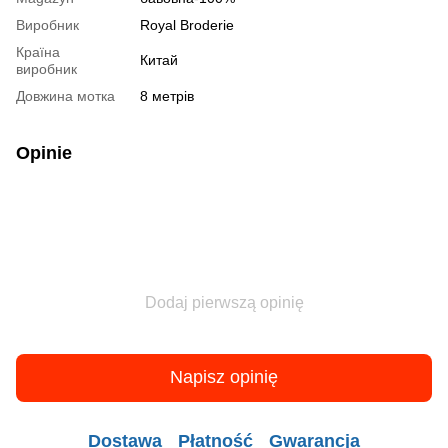
Виробник
Royal Broderie
Країна
Китай
виробник
Довжина мотка
8 метрів
Opinie
Dodaj pierwszą opinię
Napisz opinię
Dostawa
Płatność
Gwarancja