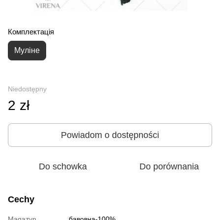
Комплектація
Муліне
Niedostępny
2 zł
Powiadom o dostępności
Do schowka
Do porównania
Cechy
Magazyn
бавовна-100%