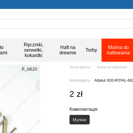
Ręczniki,
do
Haft na
Mulina do
serwetki,
Torby
kami
drewnie
haftowania
kokardki
Strona główna
Mulina do haftowania
Niedostępny
Artykuł: 820-ROYAL-68
2 zł
Комплектація
Муліне