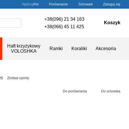
Porównanie
Укр
Eng
Pol
Schowek
Zaloguj się
+38(096) 21 34 163
Koszyk
+38(066) 45 11 425
Haft krzyżykowy
Ramki
Koraliki
Akcesoria
VOLOSHKA
20
Zostaw opinię
Do porównania
Do schowka