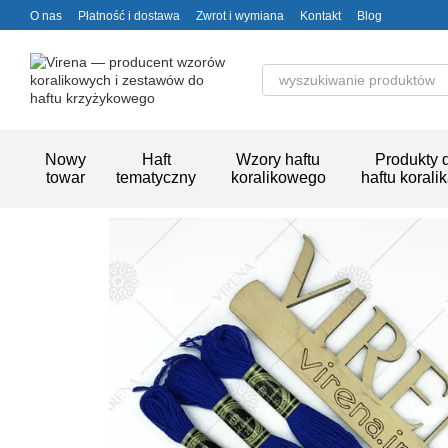
Przejdź do głównej treści
O nas
Płatność i dostawa
Zwrot i wymiana
Kontakt
Blog
Nowy
Haft
Wzory haftu
Produkty 
towar
tematyczny
koralikowego
haftu korali