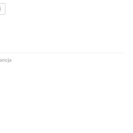
i
%
ancja