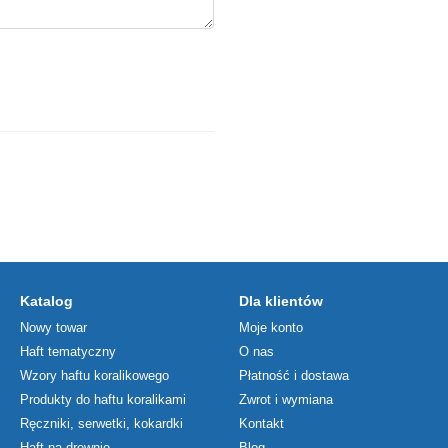
Katalog
Dla klientów
Nowy towar
Moje konto
Haft tematyczny
O nas
Wzory haftu koralikowego
Płatność i dostawa
Produkty do haftu koralikami
Zwrot i wymiana
Ręczniki, serwetki, kokardki
Kontakt
Haft na drewnie
Blog