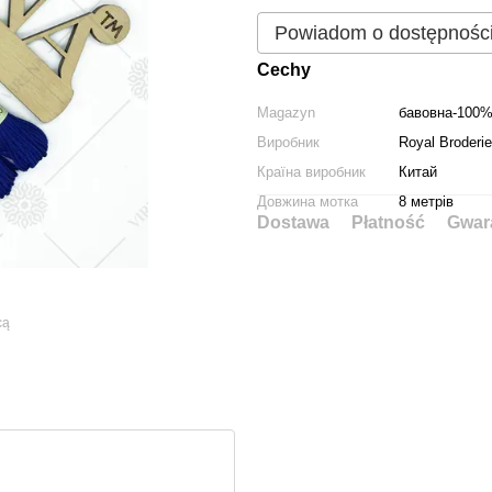
Powiadom o dostępnośc
Cechy
Magazyn
бавовна-100
Виробник
Royal Broderie
Країна виробник
Китай
Довжина мотка
8 метрів
Dostawa
Płatność
Gwar
cą