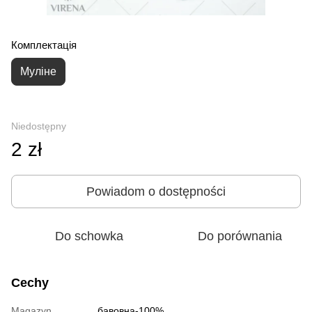
Комплектація
Муліне
Niedostępny
2 zł
Powiadom o dostępności
Do schowka
Do porównania
Cechy
Magazyn
бавовна-100%