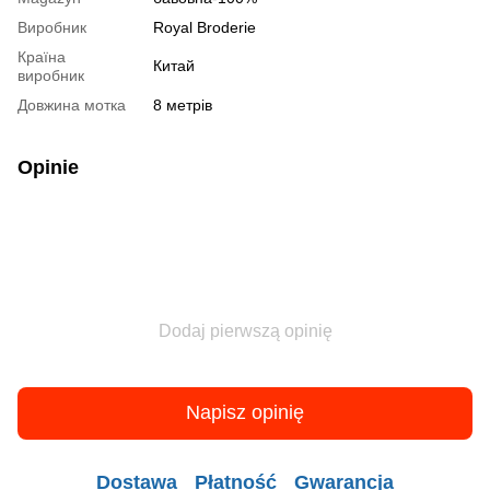
Виробник
Royal Broderie
Країна
Китай
виробник
Довжина мотка
8 метрів
Opinie
Dodaj pierwszą opinię
Napisz opinię
Dostawa
Płatność
Gwarancja