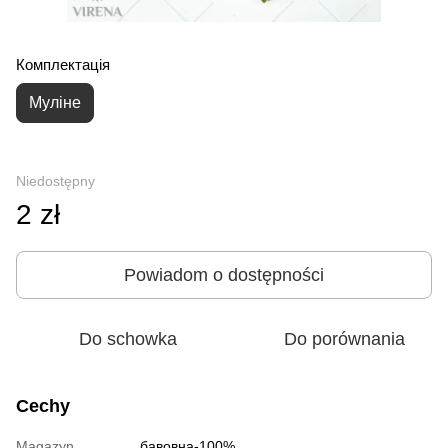
Комплектація
Муліне
Niedostępny
2 zł
Powiadom o dostępności
Do schowka
Do porównania
Cechy
Magazyn
бавовна-100%