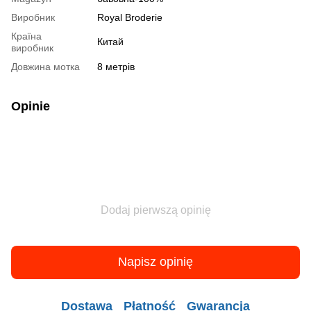
Виробник
Royal Broderie
Країна
Китай
виробник
Довжина мотка
8 метрів
Opinie
Dodaj pierwszą opinię
Napisz opinię
Dostawa
Płatność
Gwarancja