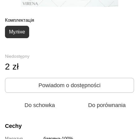
Комплектація
Муліне
Niedostępny
2 zł
Powiadom o dostępności
Do schowka
Do porównania
Cechy
Magazyn
бавовна-100%