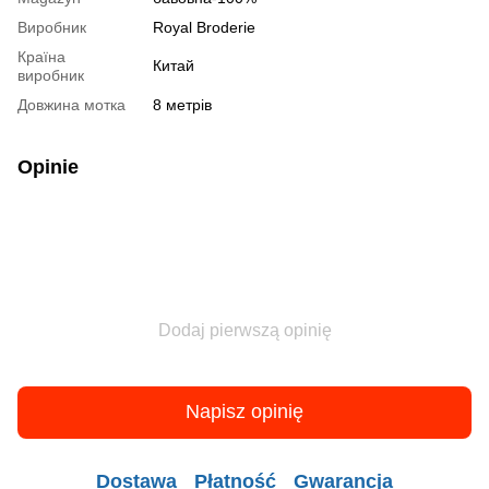
Виробник
Royal Broderie
Країна
Китай
виробник
Довжина мотка
8 метрів
Opinie
Dodaj pierwszą opinię
Napisz opinię
Dostawa
Płatność
Gwarancja