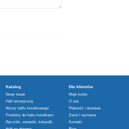
Katalog
Dla klientów
Nowy towar
Moje konto
Haft tematyczny
O nas
Wzory haftu koralikowego
Płatność i dostawa
Produkty do haftu koralikami
Zwrot i wymiana
Ręczniki, serwetki, kokardki
Kontakt
Haft na drewnie
Blog