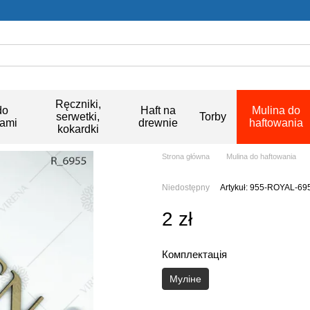
Ręczniki,
do
Haft na
Mulina do
serwetki,
Torby
kami
drewnie
haftowania
kokardki
Strona główna
Mulina do haftowania
Niedostępny
Artykuł: 955-ROYAL-69
2 zł
Комплектація
Муліне