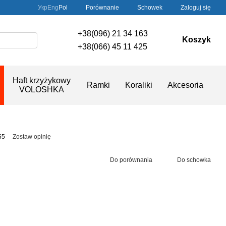
Porównanie
Укр
Eng
Pol
Schowek
Zaloguj się
+38(096) 21 34 163
Koszyk
+38(066) 45 11 425
Haft krzyżykowy
Ramki
Koraliki
Akcesoria
VOLOSHKA
55
Zostaw opinię
Do porównania
Do schowka