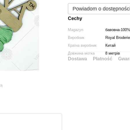
Powiadom o dostępnośc
Cechy
Magazyn
бавовна-100
Виробник
Royal Broderie
Країна виробник
Китай
Довжина мотка
8 метрів
Dostawa
Płatność
Gwar
cą