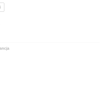
i
%
ancja