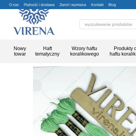
Przejdź do głównej treści
O nas
Płatność i dostawa
Zwrot i wymiana
Kontakt
Blog
Nowy
Haft
Wzory haftu
Produkty 
towar
tematyczny
koralikowego
haftu korali