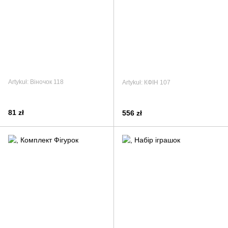
Artykuł: Віночок 118
Artykuł: КФІН 107
81 zł
556 zł