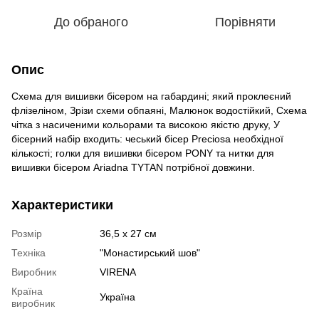
До обраного
Порівняти
Опис
Схема для вишивки бісером на габардині; який проклеєний
флізеліном, Зрізи схеми обпаяні, Малюнок водостійкий, Схема
чітка з насиченими кольорами та високою якістю друку, У
бісерний набір входить: чеський бісер Preciosa необхідної
кількості; голки для вишивки бісером PONY та нитки для
вишивки бісером Ariadna TYTAN потрібної довжини.
Характеристики
Розмір
36,5 х 27 см
Техніка
"Монастирський шов"
Виробник
VIRENA
Країна
Україна
виробник