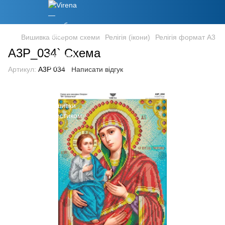
Вишивка бісером схеми
Релігія (ікони)
Релігія формат А3
А3Р_034` Схема
Артикул:
А3Р 034
Написати відгук