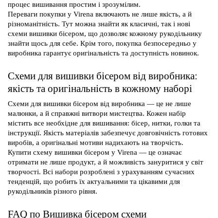
процес вишивання простим і зрозумілим.
Переваги покупки у Virena включають не лише якість, а й
різноманітність. Тут можна знайти як класичні, так і нові
схеми вишивки бісером, що дозволяє кожному рукодільнику
знайти щось для себе. Крім того, покупка безпосередньо у
виробника гарантує оригінальність та доступність новинок.
Схеми для вишивки бісером від виробника:
якість та оригінальність в кожному наборі
Схеми для вишивки бісером від виробника — це не лише
малюнки, а й справжні витвори мистецтва. Кожен набір
містить все необхідне для вишивання: бісер, нитки, голки та
інструкції. Якість матеріалів забезпечує довговічність готових
виробів, а оригінальні мотиви надихають на творчість.
Купити схему вишивки бісером у Virena — це означає
отримати не лише продукт, а й можливість зануритися у світ
творчості. Всі набори розроблені з урахуванням сучасних
тенденцій, що робить їх актуальними та цікавими для
рукодільників різного рівня.
FAQ по Вишивка бісером схеми