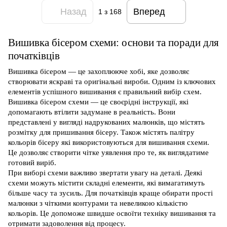
Назад
Вперед
1
з 168
Вишивка бісером схеми: основи та поради для
початківців
Вишивка бісером — це захоплююче хобі, яке дозволяє
створювати яскраві та оригінальні вироби. Одним із ключових
елементів успішного вишивання є правильний вибір схем.
Вишивка бісером схеми — це своєрідні інструкції, які
допомагають втілити задумане в реальність. Вони
представлені у вигляді надрукованих малюнків, що містять
розмітку для пришивання бісеру. Також містять палітру
кольорів бісеру які використовуються для вишивання схеми.
Це дозволяє створити чітке уявлення про те, як виглядатиме
готовий виріб.
При виборі схеми важливо звертати увагу на деталі. Деякі
схеми можуть містити складні елементи, які вимагатимуть
більше часу та зусиль. Для початківців краще обирати прості
малюнки з чіткими контурами та невеликою кількістю
кольорів. Це допоможе швидше освоїти техніку вишивання та
отримати задоволення від процесу.