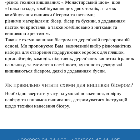
-різної техніки вишивання: « Монастирський шов», шов
«Голка назад», комбінування цих двох технік, а також
комбінування вишивки бісером та нитками;
різними матеріалами: бісер, бісер та бусини, з додаванням
паєток чи кристалів, а також комбіновано з нитками та
вишивкою хрестиком.
Також є схеми вишивки бісером по дерев’яній перфорованій
основі. Ми пропонуємо Вам величезний вибір різноманітних
наборів для створення подарункових коробок для пляшок,
органайзерів, комодів, підставок, дерев’яних вишитих іграшок
на ялинку, та елементів настінного, кухонного декору які
вишиваються бісером, деякі з додаванням бусин.
Як правильно читати схеми для вишивки бісером?
Необхідно звертати увагу на умовні позначення, колірну
палітру та напрямок вишивання, дотримуватися інструкцій
щодо техніки нанесення бісеру.