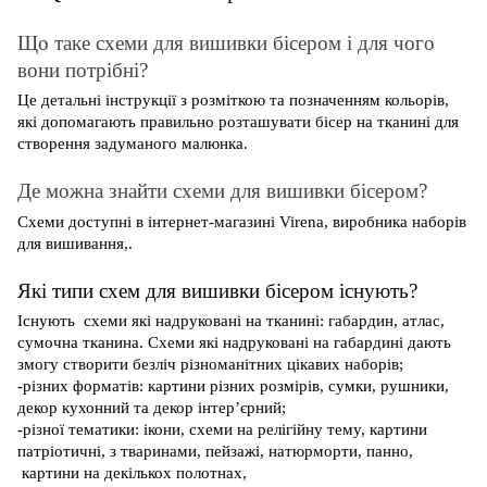
Що таке схеми для вишивки бісером і для чого
вони потрібні?
Це детальні інструкції з розміткою та позначенням кольорів,
які допомагають правильно розташувати бісер на тканині для
створення задуманого малюнка.
Де можна знайти схеми для вишивки бісером?
Схеми доступні в інтернет-магазині Virena, виробника наборів
для вишивання,.
Які типи схем для вишивки бісером існують?
Існують схеми які надруковані на тканині: габардин, атлас,
сумочна тканина. Схеми які надруковані на габардині дають
змогу створити безліч різноманітних цікавих наборів;
-різних форматів: картини різних розмірів, сумки, рушники,
декор кухонний та декор інтер’єрний;
-різної тематики: ікони, схеми на релігійну тему, картини
патріотичні, з тваринами, пейзажі, натюрморти, панно,
картини на декількох полотнах,