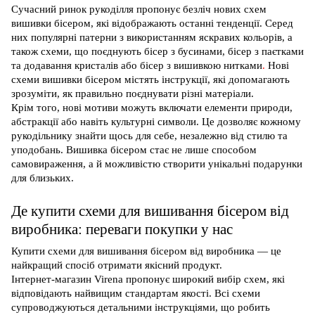
Сучасний ринок рукоділля пропонує безліч нових схем
вишивки бісером, які відображають останні тенденції.
Серед
них популярні патерни з використанням яскравих кольорів, а
також схеми, що поєднують бісер з бусинами, бісер з паєтками
та додавання кристалів або бісер з вишивкою нитками
.
Нові
схеми вишивки бісером містять інструкції, які допомагають
зрозуміти, як правильно поєднувати різні матеріали.
Крім того, нові мотиви можуть включати елементи природи,
абстракції або навіть культурні символи. Це дозволяє кожному
рукодільнику знайти щось для себе, незалежно від стилю та
уподобань. Вишивка бісером стає не лише способом
самовираження, а й можливістю створити унікальні подарунки
для близьких.
Де купити схеми для вишивання бісером від
виробника: переваги покупки у нас
Купити схеми для вишивання бісером від виробника — це
найкращий спосіб отримати якісний продукт.
Інтернет-магазин Virena пропонує широкий вибір схем, які
відповідають найвищим стандартам якості. Всі схеми
супроводжуються детальними інструкціями, що робить