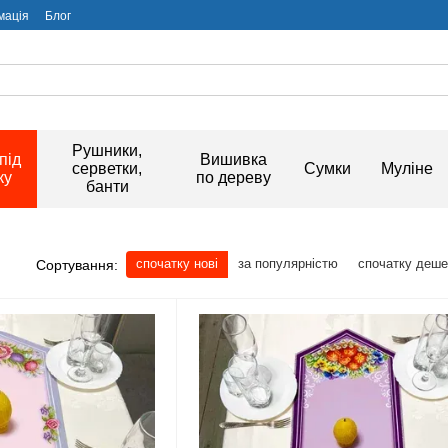
мація
Блог
Рушники,
під
Вишивка
серветки,
Сумки
Муліне
ку
по дереву
банти
спочатку нові
за популярністю
спочатку деш
Сортування: