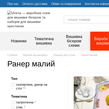
Перейти до основного контенту
Про нас
Оплата і доставка
Обмін та повернення
Контактна інфор
Вишивка
Тематична
Вироби 
Новинки
бісером
вишивка
вишив
схеми
Головна
Вироби під вишивку
Ранери для столу
Ранер малий
Ранер малий
Тип
скатертина, декор на
стіл
50
Тематика
патріотична
4
спас
3