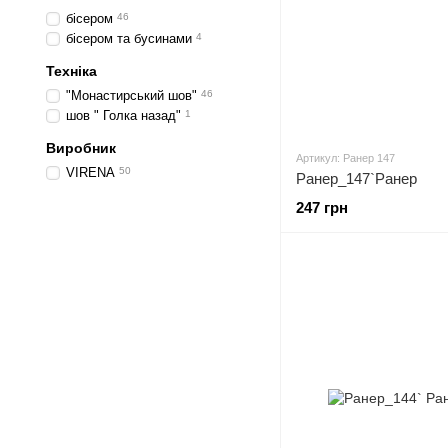
бісером
46
бісером та бусинами
4
Техніка
"Монастирський шов"
46
шов " Голка назад"
1
Виробник
Артикул: Ранер 147
VIRENA
50
Ранер_147`Ранер
247 грн