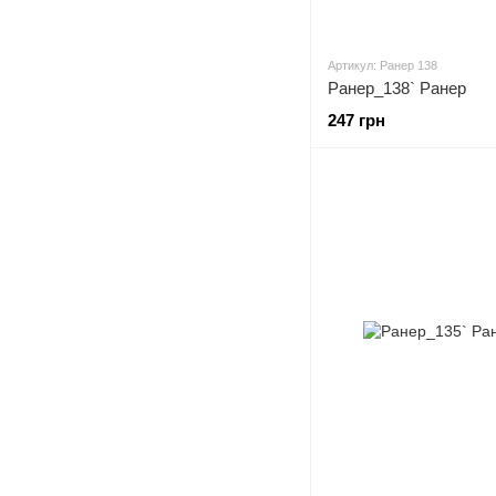
Артикул: Ранер 138
Ранер_138` Ранер
247 грн