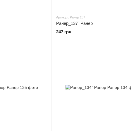
Артикул: Ранер 137
Ранер_137` Ранер
247 грн