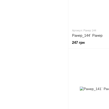
Артикул: Ранер 144
Ранер_144` Ранер
247 грн