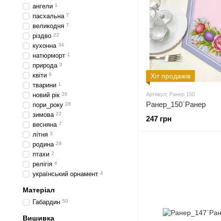
ангели
1
пасхальна
7
великодня
7
різдво
22
кухонна
34
натюрморт
1
природа
3
квіти
8
Хіт продажів
тварини
1
новий рік
26
Артикул: Ранер 150
Ранер_150`Ранер
пори_року
28
зимова
22
247 грн
весняна
7
літня
3
родина
29
птахи
2
релігія
4
український орнамент
4
Матеріал
Габардин
50
Вишивка