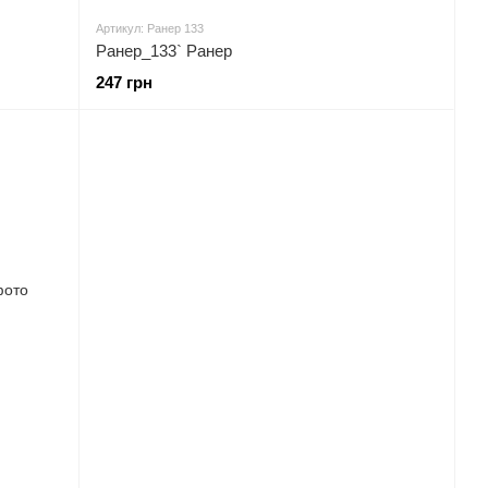
Артикул: Ранер 133
Ранер_133` Ранер
247 грн