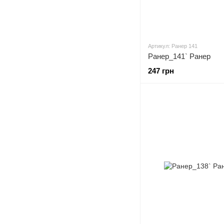
Артикул: Ранер 141
Ранер_141` Ранер
247 грн