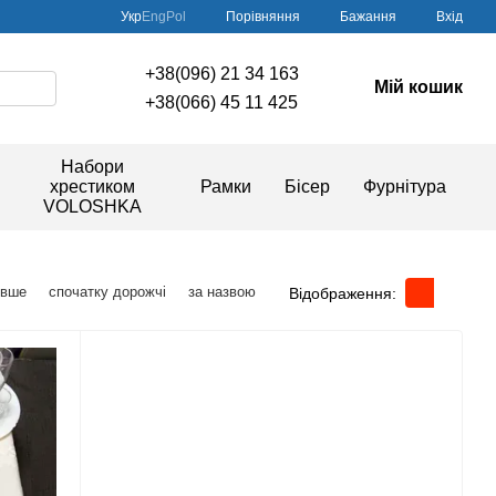
Порівняння
Укр
Eng
Pol
Бажання
Вхід
+38(096) 21 34 163
Мій кошик
+38(066) 45 11 425
Набори
хрестиком
Рамки
Бісер
Фурнітура
VOLOSHKA
евше
спочатку дорожчі
за назвою
Відображення: