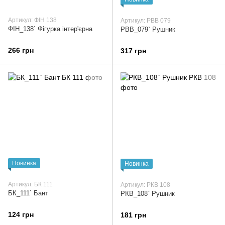
Артикул: ФІН 138
Артикул: РВВ 079
ФІН_138` Фігурка інтер'єрна
РВВ_079` Рушник
266 грн
317 грн
Новинка
Новинка
Артикул: БК 111
Артикул: РКВ 108
БК_111` Бант
РКВ_108` Рушник
124 грн
181 грн