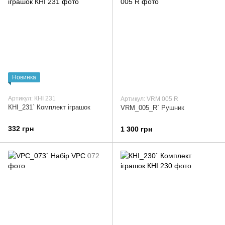
Новинка
Артикул: КНІ 231
Артикул: VRM 005 R
КНІ_231` Комплект іграшок
VRM_005_R` Рушник
332 грн
1 300 грн