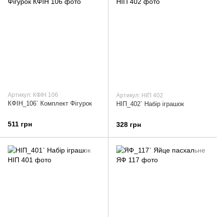
Артикул: КФІН 106
Артикул: НІП 402
КФІН_106` Комплект Фігурок
НІП_402` Набір іграшок
511 грн
328 грн