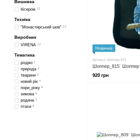
Вишивка
бісером
12
Техніка
"Монастирський шов"
12
Виробник
VIRENA
12
Новинка
Тематика
Артикул: Шоппер 815
різдво
1
Шоппер_815` Шоппер
природа
4
920 грн
тварини
5
новий рік
4
пори_року
9
зимова
9
родина
1
птахи
6