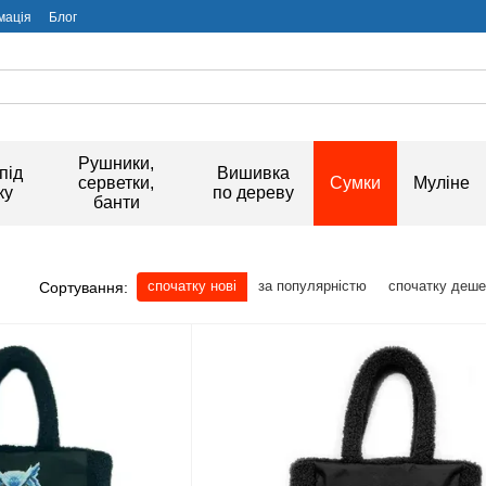
мація
Блог
Рушники,
під
Вишивка
серветки,
Сумки
Муліне
ку
по дереву
банти
спочатку нові
за популярністю
спочатку деш
Сортування: