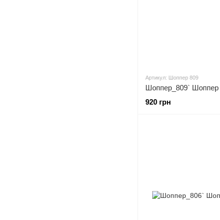
Артикул: Шоппер 809
Шоппер_809` Шоппер
920 грн