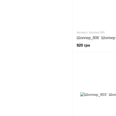
Артикул: Шоппер 806
Шоппер_806` Шоппер
920 грн