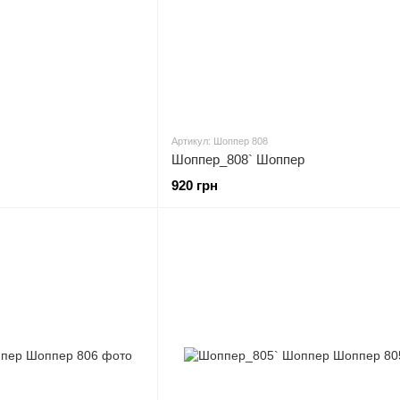
Артикул: Шоппер 808
Шоппер_808` Шоппер
920 грн