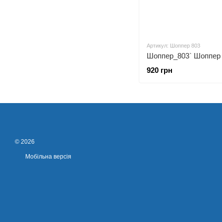
Артикул: Шоппер 803
Шоппер_803` Шоппер
920 грн
© 2026
Мобільна версія