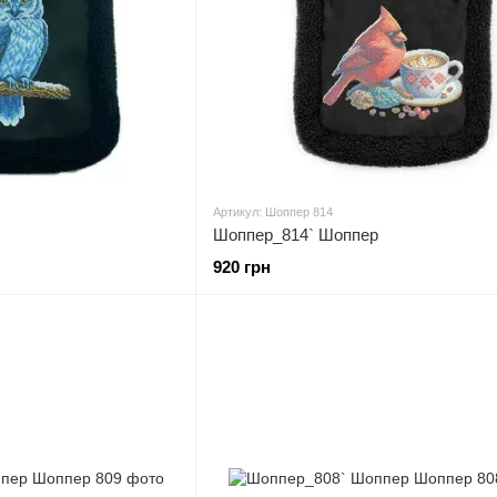
Артикул: Шоппер 814
Шоппер_814` Шоппер
920 грн