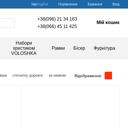
Порівняння
Укр
Eng
Pol
Бажання
Вхід
+38(096) 21 34 163
Мій кошик
+38(066) 45 11 425
Набори
хрестиком
Рамки
Бісер
Фурнітура
VOLOSHKA
евше
спочатку дорожчі
за назвою
Відображення: