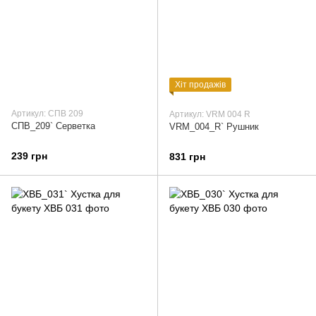
Хіт продажів
Артикул: СПВ 209
Артикул: VRM 004 R
СПВ_209` Серветка
VRM_004_R` Рушник
239 грн
831 грн