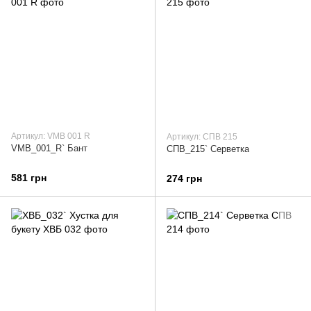
Артикул: VMB 001 R
Артикул: СПВ 215
VMB_001_R` Бант
СПВ_215` Серветка
581 грн
274 грн