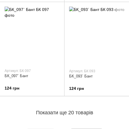
Артикул: БК 097
Артикул: БК 093
БК_097` Бант
БК_093` Бант
124 грн
124 грн
Показати ще 20 товарів