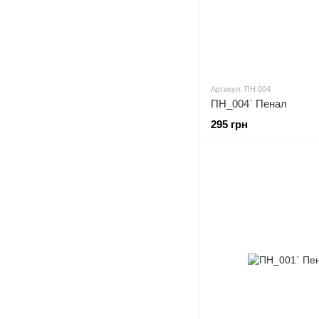
Артикул: ПН 004
ПН_004` Пенал
295 грн