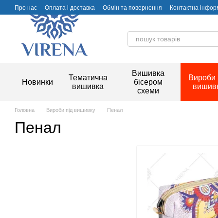
Перейти до основного контенту
Про нас
Оплата і доставка
Обмін та повернення
Контактна інфор
Вишивка
Тематична
Вироби 
Новинки
бісером
вишивка
вишив
схеми
Головна
Вироби під вишивку
Пенал
Пенал