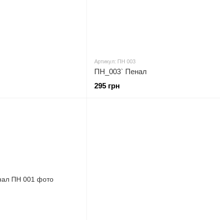
Артикул: ПН 003
ПН_003` Пенал
295 грн