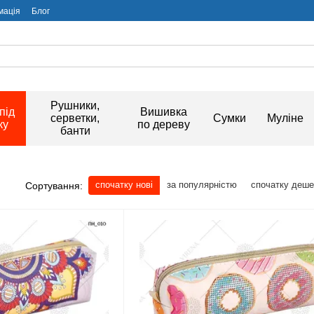
мація
Блог
Рушники,
під
Вишивка
серветки,
Сумки
Муліне
ку
по дереву
банти
спочатку нові
за популярністю
спочатку деш
Сортування: