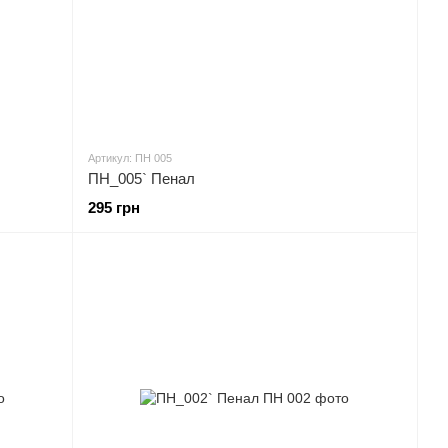
Артикул: ПН 005
ПН_005` Пенал
295 грн