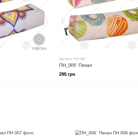
Артикул: ПН 009
ПН_009` Пенал
295 грн