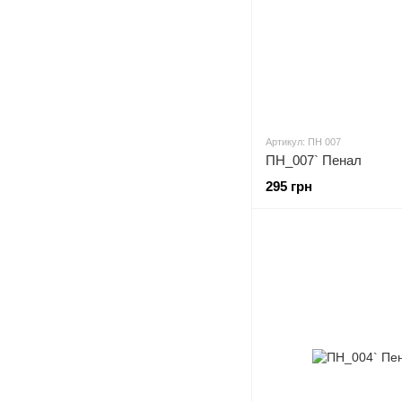
Артикул: ПН 007
ПН_007` Пенал
295 грн