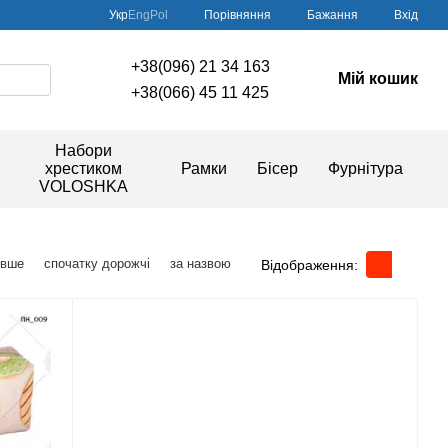
Порівняння
Укр
Eng
Pol
Бажання
Вхід
+38(096) 21 34 163
Мій кошик
+38(066) 45 11 425
Набори
хрестиком
Рамки
Бісер
Фурнітура
VOLOSHKA
евше
спочатку дорожчі
за назвою
Відображення: