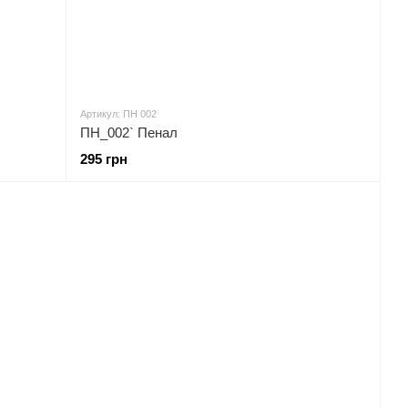
Артикул: ПН 002
ПН_002` Пенал
295 грн