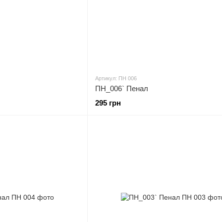
Артикул: ПН 006
ПН_006` Пенал
295 грн