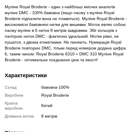
Муліне Royal Broderie - один з найбільш якісних аналогів
муліне DMC - 100% бавовна (якщо пасму з муліне Royal
Broderie підпалити вона не плавиться). Муліне Royal Broderie -
високоякісні бавовняні нитки для вишивки. Моток являє собою
пасму муліне в 6 ниток 8 метрів завдовжки. Збіг кольорів з
палітрою ниток DMC - фактично ідеальний. Мотки рівні, не
пушатся, з двома етикетками. Не линяють. Нумерація Royal
Broderie повторює DMC, тільки перед номером додана цифра
6, таким чином: Royal Broderie 6310 = DMC 310 Муліне Royal
Broderie - оптимальне поєднання ціни та якості!
Характеристики
Склад
бавовна-100%
Виробник
Royal Broderie
Країна
Китай
виробник
Довжина мотка
8 метрів