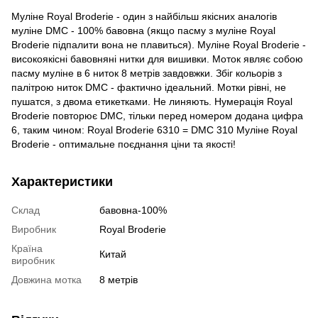
Муліне Royal Broderie - один з найбільш якісних аналогів
муліне DMC - 100% бавовна (якщо пасму з муліне Royal
Broderie підпалити вона не плавиться). Муліне Royal Broderie -
високоякісні бавовняні нитки для вишивки. Моток являє собою
пасму муліне в 6 ниток 8 метрів завдовжки. Збіг кольорів з
палітрою ниток DMC - фактично ідеальний. Мотки рівні, не
пушатся, з двома етикетками. Не линяють. Нумерація Royal
Broderie повторює DMC, тільки перед номером додана цифра
6, таким чином: Royal Broderie 6310 = DMC 310 Муліне Royal
Broderie - оптимальне поєднання ціни та якості!
Характеристики
Склад
бавовна-100%
Виробник
Royal Broderie
Країна
Китай
виробник
Довжина мотка
8 метрів