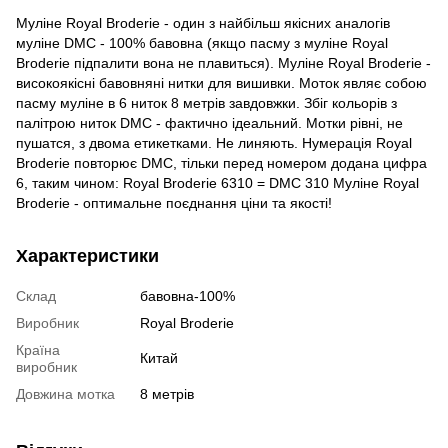
Муліне Royal Broderie - один з найбільш якісних аналогів
муліне DMC - 100% бавовна (якщо пасму з муліне Royal
Broderie підпалити вона не плавиться). Муліне Royal Broderie -
високоякісні бавовняні нитки для вишивки. Моток являє собою
пасму муліне в 6 ниток 8 метрів завдовжки. Збіг кольорів з
палітрою ниток DMC - фактично ідеальний. Мотки рівні, не
пушатся, з двома етикетками. Не линяють. Нумерація Royal
Broderie повторює DMC, тільки перед номером додана цифра
6, таким чином: Royal Broderie 6310 = DMC 310 Муліне Royal
Broderie - оптимальне поєднання ціни та якості!
Характеристики
Склад
бавовна-100%
Виробник
Royal Broderie
Країна
Китай
виробник
Довжина мотка
8 метрів