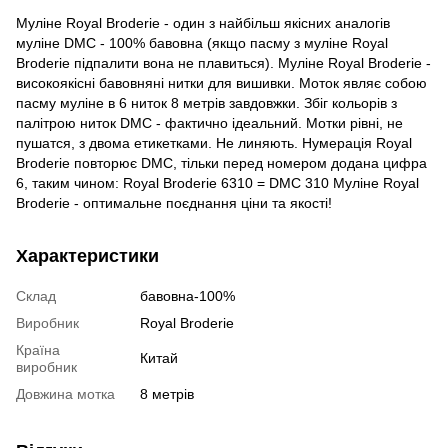
Муліне Royal Broderie - один з найбільш якісних аналогів
муліне DMC - 100% бавовна (якщо пасму з муліне Royal
Broderie підпалити вона не плавиться). Муліне Royal Broderie -
високоякісні бавовняні нитки для вишивки. Моток являє собою
пасму муліне в 6 ниток 8 метрів завдовжки. Збіг кольорів з
палітрою ниток DMC - фактично ідеальний. Мотки рівні, не
пушатся, з двома етикетками. Не линяють. Нумерація Royal
Broderie повторює DMC, тільки перед номером додана цифра
6, таким чином: Royal Broderie 6310 = DMC 310 Муліне Royal
Broderie - оптимальне поєднання ціни та якості!
Характеристики
Склад
бавовна-100%
Виробник
Royal Broderie
Країна
Китай
виробник
Довжина мотка
8 метрів