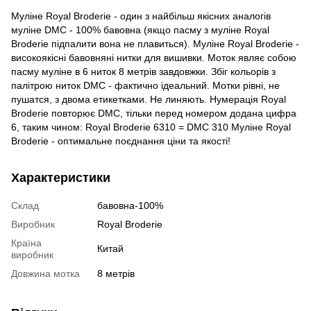
Муліне Royal Broderie - один з найбільш якісних аналогів
муліне DMC - 100% бавовна (якщо пасму з муліне Royal
Broderie підпалити вона не плавиться). Муліне Royal Broderie -
високоякісні бавовняні нитки для вишивки. Моток являє собою
пасму муліне в 6 ниток 8 метрів завдовжки. Збіг кольорів з
палітрою ниток DMC - фактично ідеальний. Мотки рівні, не
пушатся, з двома етикетками. Не линяють. Нумерація Royal
Broderie повторює DMC, тільки перед номером додана цифра
6, таким чином: Royal Broderie 6310 = DMC 310 Муліне Royal
Broderie - оптимальне поєднання ціни та якості!
Характеристики
Склад
бавовна-100%
Виробник
Royal Broderie
Країна
Китай
виробник
Довжина мотка
8 метрів