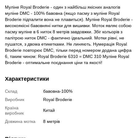
Муліне Royal Broderie - один з найбільш якісних аналогів
муліне DMC - 100% бавовна (якщо пасму з муліне Royal
Broderie підпалити вона не плавиться). Муліне Royal Broderie -
високоякісні бавовняні нитки для вишивки. Моток являє собою
пасму муліне в 6 ниток 8 метрів завдовжки. Збіг кольорів з
палітрою ниток DMC - фактично ідеальний. Мотки рівні, не
пушатся, з двома етикетками. Не линяють. Нумерація Royal
Broderie повторює DMC, тільки перед номером додана цифра
6, таким чином: Royal Broderie 6310 = DMC 310 Муліне Royal
Broderie - оптимальне поєднання ціни та якості!
Характеристики
Склад
бавовна-100%
Виробник
Royal Broderie
Країна
Китай
виробник
Довжина мотка
8 метрів