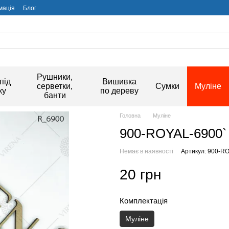
мація
Блог
Рушники,
під
Вишивка
серветки,
Сумки
Муліне
ку
по дереву
банти
Головна
Муліне
900-ROYAL-6900`
Немає в наявності
Артикул: 900-R
20 грн
Комплектація
Муліне