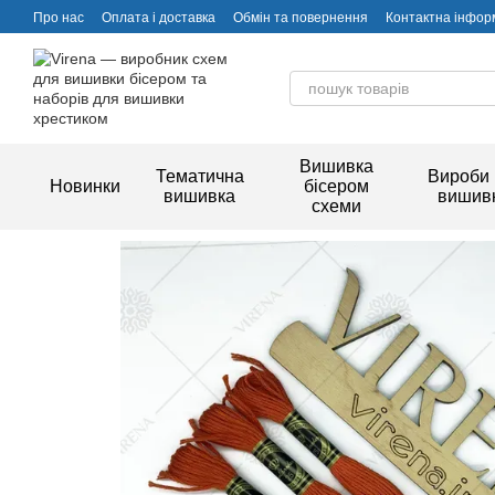
Перейти до основного контенту
Про нас
Оплата і доставка
Обмін та повернення
Контактна інфор
Вишивка
Тематична
Вироби 
Новинки
бісером
вишивка
вишив
схеми