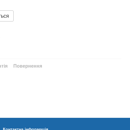
ться
%
нтія
Повернення
Контактна інформація