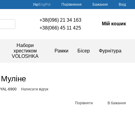
Порівняння
Укр
Eng
Pol
Бажання
Вхід
+38(096) 21 34 163
Мій кошик
+38(066) 45 11 425
Набори
хрестиком
Рамки
Бісер
Фурнітура
VOLOSHKA
 Муліне
OYAL-6900
Написати відгук
Порівняти
В бажання