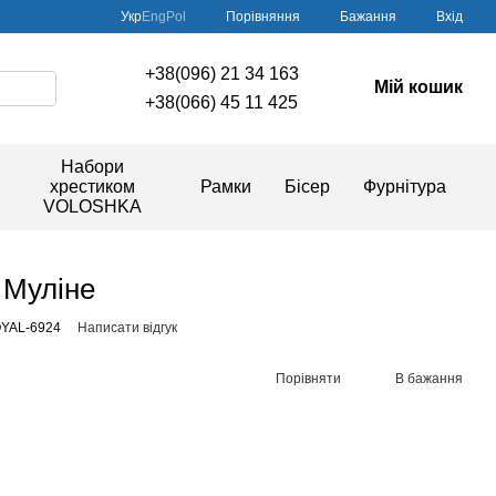
Порівняння
Укр
Eng
Pol
Бажання
Вхід
+38(096) 21 34 163
Мій кошик
+38(066) 45 11 425
Набори
хрестиком
Рамки
Бісер
Фурнітура
VOLOSHKA
 Муліне
OYAL-6924
Написати відгук
Порівняти
В бажання