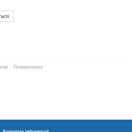
ться
%
нтія
Повернення
Контактна інформація