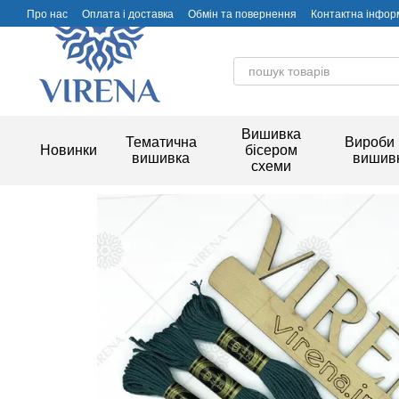
Перейти до основного контенту
Про нас
Оплата і доставка
Обмін та повернення
Контактна інфор
Вишивка
Тематична
Вироби 
Новинки
бісером
вишивка
вишив
схеми