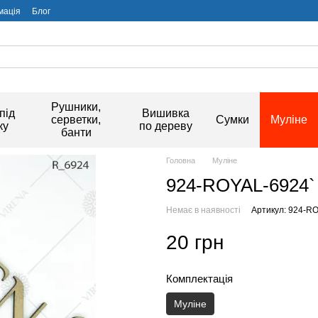
мація
Блог
Рушники,
під
Вишивка
серветки,
Сумки
Муліне
ку
по дереву
банти
Головна
Муліне
924-ROYAL-6924`
Немає в наявності
Артикул: 924-R
20 грн
Комплектація
Муліне