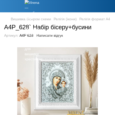
Вишивка бісером схеми
Релігія (ікони)
Релігія формат А4
А4Р_628` Набір бісеру+бусини
Артикул:
А4Р 628
Написати відгук