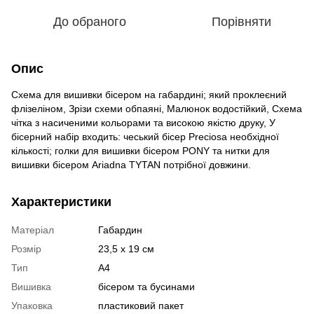
До обраного
Порівняти
Опис
Схема для вишивки бісером на габардині; який проклеєний
флізеліном, Зрізи схеми обпаяні, Малюнок водостійкий, Схема
чітка з насиченими кольорами та високою якістю друку, У
бісерний набір входить: чеський бісер Preciosa необхідної
кількості; голки для вишивки бісером PONY та нитки для
вишивки бісером Ariadna TYTAN потрібної довжини.
Характеристики
Матеріал
Габардин
Розмір
23,5 х 19 см
Тип
А4
Вишивка
бісером та бусинами
Упаковка
пластиковий пакет