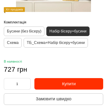
Хіт продажів
Комплектація
Бусини (без бісеру)
Набір бісеру+бусини
Схема
ТБ_Схема+Набір бісеру+бусини
В наявності
727 грн
Купити
Замовити швидко