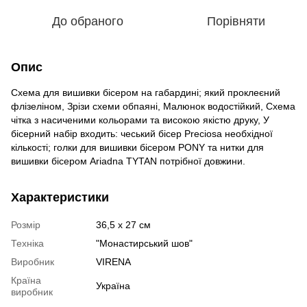
До обраного
Порівняти
Опис
Схема для вишивки бісером на габардині; який проклеєний
флізеліном, Зрізи схеми обпаяні, Малюнок водостійкий, Схема
чітка з насиченими кольорами та високою якістю друку, У
бісерний набір входить: чеський бісер Preciosa необхідної
кількості; голки для вишивки бісером PONY та нитки для
вишивки бісером Ariadna TYTAN потрібної довжини.
Характеристики
Розмір
36,5 х 27 см
Техніка
"Монастирський шов"
Виробник
VIRENA
Країна
Україна
виробник