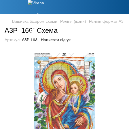
Вишивка бісером схеми
Релігія (ікони)
Релігія формат А3
А3Р_166` Схема
Артикул:
А3Р 166
Написати відгук