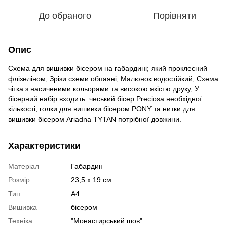
До обраного
Порівняти
Опис
Схема для вишивки бісером на габардині; який проклеєний
флізеліном, Зрізи схеми обпаяні, Малюнок водостійкий, Схема
чітка з насиченими кольорами та високою якістю друку, У
бісерний набір входить: чеський бісер Preciosa необхідної
кількості; голки для вишивки бісером PONY та нитки для
вишивки бісером Ariadna TYTAN потрібної довжини.
Характеристики
Матеріал
Габардин
Розмір
23,5 х 19 см
Тип
А4
Вишивка
бісером
Техніка
"Монастирський шов"