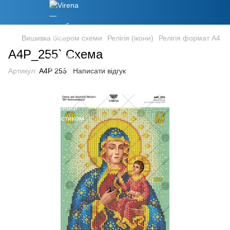
Вишивка бісером схеми
Релігія (ікони)
Релігія формат А4
А4Р_255` Схема
Артикул:
А4Р 255
Написати відгук