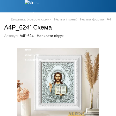
Вишивка бісером схеми
Релігія (ікони)
Релігія формат А4
А4Р_624` Схема
Артикул:
А4Р 624
Написати відгук