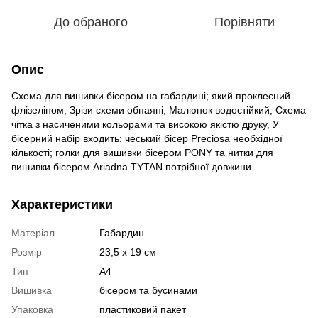
До обраного
Порівняти
Опис
Схема для вишивки бісером на габардині; який проклеєний
флізеліном, Зрізи схеми обпаяні, Малюнок водостійкий, Схема
чітка з насиченими кольорами та високою якістю друку, У
бісерний набір входить: чеський бісер Preciosa необхідної
кількості; голки для вишивки бісером PONY та нитки для
вишивки бісером Ariadna TYTAN потрібної довжини.
Характеристики
Матеріал
Габардин
Розмір
23,5 х 19 см
Тип
А4
Вишивка
бісером та бусинами
Упаковка
пластиковий пакет