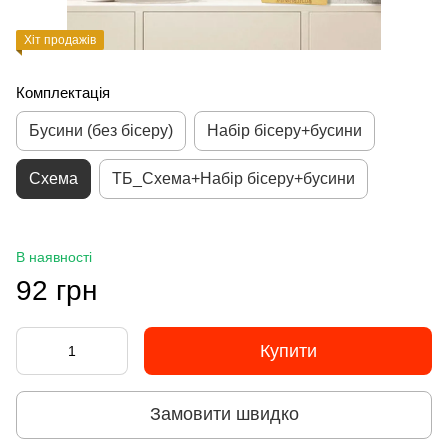
Хіт продажів
Комплектація
Бусини (без бісеру)
Набір бісеру+бусини
Схема
ТБ_Схема+Набір бісеру+бусини
В наявності
92 грн
Купити
Замовити швидко