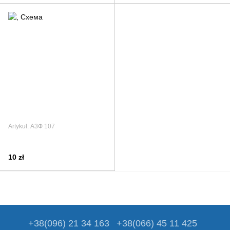
Artykuł: А3Ф 107
10 zł
+38(096) 21 34 163
+38(066) 45 11 425