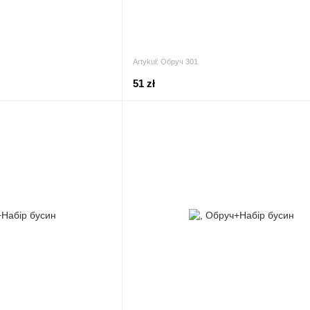
Artykuł: Обруч 301
51 zł