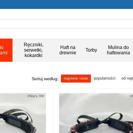
Ręczniki,
do
Haft na
Mulina do
serwetki,
Torby
kami
drewnie
haftowania
kokardki
najpierw nowe
popularności
od naj
Sortuj według: