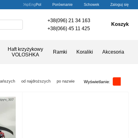
Porównanie
Укр
Eng
Pol
Schowek
Zaloguj się
+38(096) 21 34 163
Koszyk
+38(066) 45 11 425
Haft krzyżykowy
Ramki
Koraliki
Akcesoria
VOLOSHKA
tańszych
od najdroższych
po nazwie
Wyświetlanie: