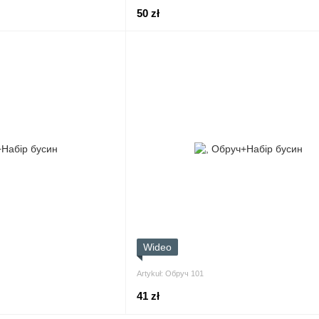
50 zł
Wideo
Artykuł: Обруч 101
41 zł