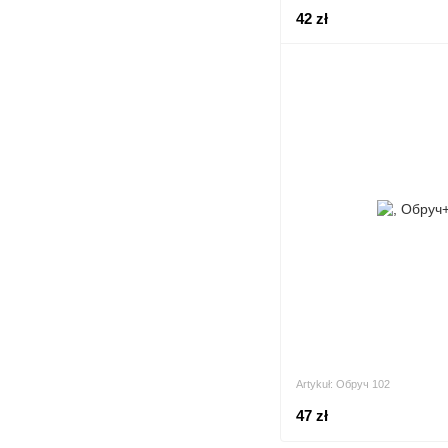
42 zł
Artykuł: Обруч 102
47 zł