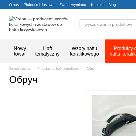
Przejdź do głównej treści
O nas
Płatność i dostawa
Zwrot i wymiana
Kontakt
Blog
Nowy
Haft
Wzory haftu
Produkty 
towar
tematyczny
koralikowego
haftu korali
Strona główna
Produkty do haftu koralikami
Обруч
Обруч