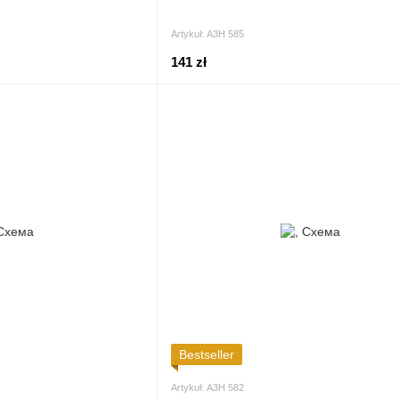
Artykuł: А3Н 585
141 zł
Bestseller
Artykuł: А3Н 582