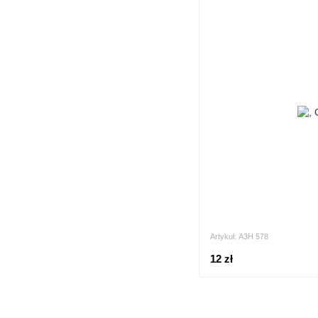
Artykuł: А3Н 578
12 zł