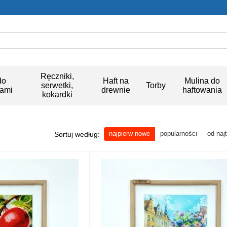
Ręczniki,
do
Haft na
Mulina do
serwetki,
Torby
kami
drewnie
haftowania
kokardki
najpierw nowe
popularności
od naj
Sortuj według: