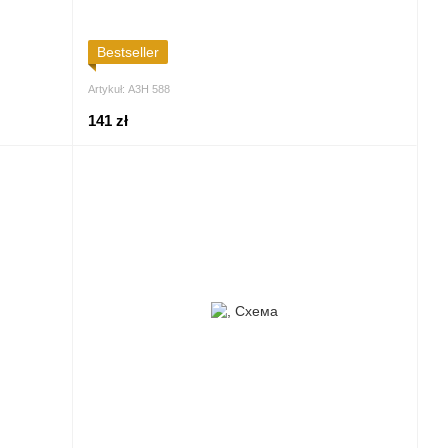
Bestseller
Artykuł: А3Н 588
141 zł