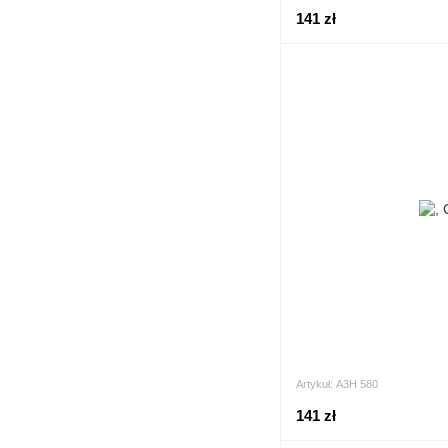
141 zł
Artykuł: А3Н 580
141 zł