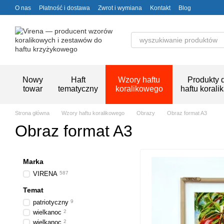
Przejdź do głównej treści
O nas
Płatność i dostawa
Zwrot i wymiana
Kontakt
Blog
Nowy
Haft
Wzory haftu
Produkty 
towar
tematyczny
koralikowego
haftu korali
Strona główna
Wzory haftu koralikowego
Obrazy
Obraz format A3
Obraz format A3
Marka
VIRENA
587
Temat
patriotyczny
9
wielkanoc
2
wielkanoc
2