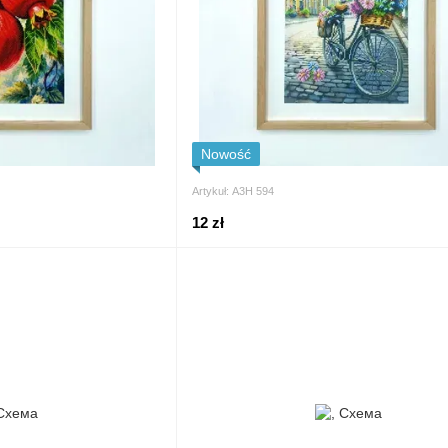
Nowość
Artykuł: А3Н 594
12 zł