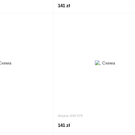
141 zł
Artykuł: А3Н 579
141 zł