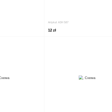
Artykuł: А3Н 587
12 zł