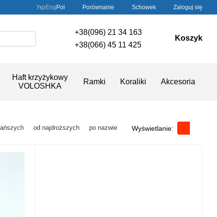
Porównanie
Укр
Eng
Pol
Schowek
Zaloguj się
+38(096) 21 34 163
Koszyk
+38(066) 45 11 425
Haft krzyżykowy
Ramki
Koraliki
Akcesoria
VOLOSHKA
tańszych
od najdroższych
po nazwie
Wyświetlanie: