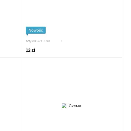
Nowość
Artykuł: А3Н 590
1
12 zł