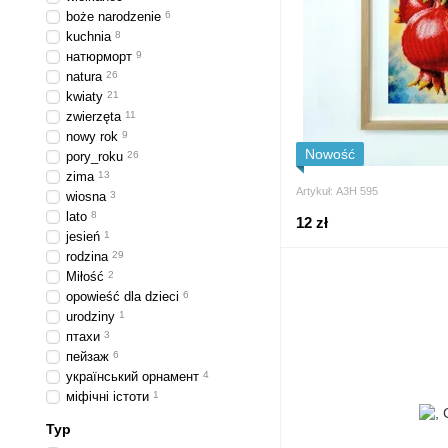
boże narodzenie
6
kuchnia
8
натюрморт
9
natura
26
kwiaty
21
zwierzęta
11
nowy rok
9
Nowość
pory_roku
26
zima
13
Artykuł: А3Н 595
wiosna
3
lato
8
12 zł
jesień
1
rodzina
29
Miłość
2
opowieść dla dzieci
6
urodziny
1
птахи
3
пейзаж
6
український орнамент
4
міфічні істоти
1
Typ