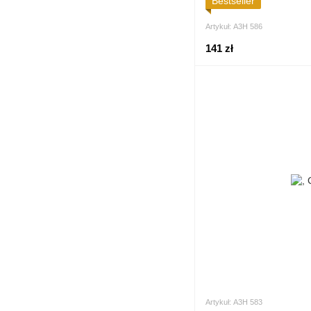
Bestseller
Artykuł: А3Н 586
141 zł
Artykuł: А3Н 583