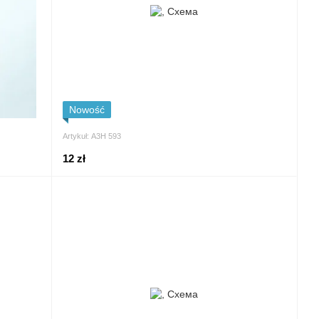
Nowość
Artykuł: А3Н 593
12 zł