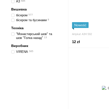
А3
585
Вишивка
бісером
577
бісером та бусинами
8
Nowość
Техніка
"Монастирський шов" та
Artykuł: А3Н 592
шов "Голка назад"
13
12 zł
Виробник
VIRENA
585