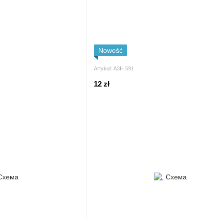
Nowość
Artykuł: А3Н 591
12 zł