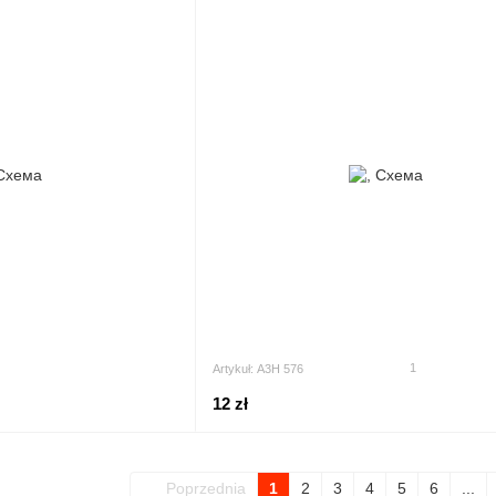
1
Artykuł: А3Н 576
12 zł
Poprzednia
1
2
3
4
5
6
...