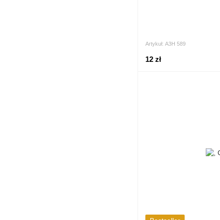
Artykuł: А3Н 589
12 zł