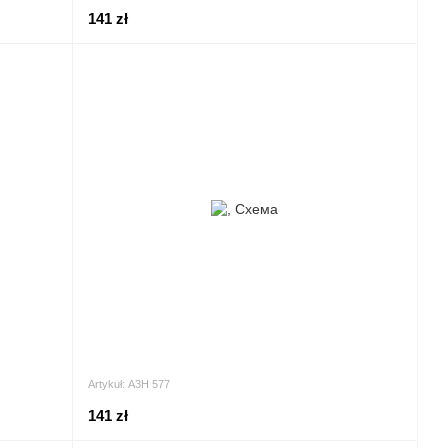
141 zł
Artykuł: А3Н 577
141 zł