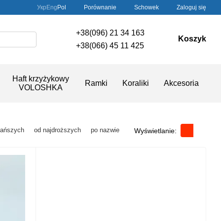
Porównanie
Укр
Eng
Pol
Schowek
Zaloguj się
+38(096) 21 34 163
Koszyk
+38(066) 45 11 425
Haft krzyżykowy
Ramki
Koraliki
Akcesoria
VOLOSHKA
tańszych
od najdroższych
po nazwie
Wyświetlanie: