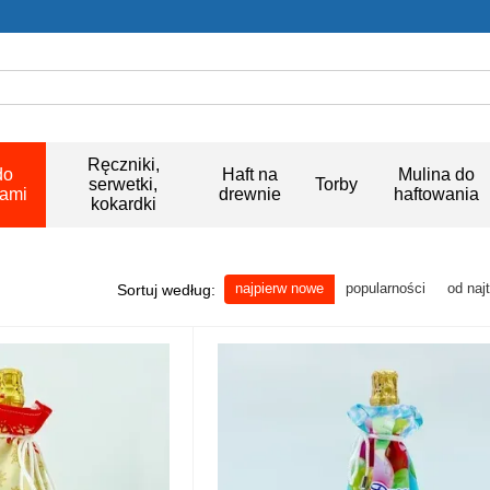
Ręczniki,
do
Haft na
Mulina do
serwetki,
Torby
kami
drewnie
haftowania
kokardki
najpierw nowe
popularności
od naj
Sortuj według: