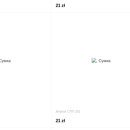
21 zł
Artykuł: СПП 201
21 zł