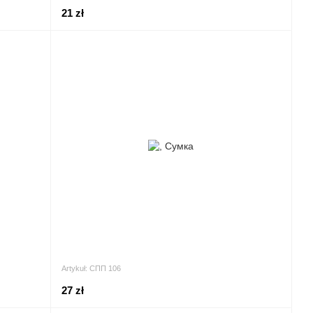
21 zł
Artykuł: СПП 106
27 zł