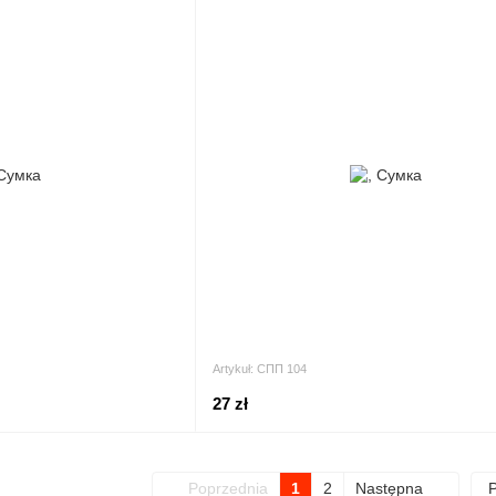
Artykuł: СПП 104
27 zł
Poprzednia
1
2
Następna
P