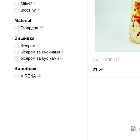
Miłość
2
urodziny
4
Material
Габардин
18
Вишивка
бісером
7
бісером та бусинами
2
бісером та бусінами
1
Artykuł: СПП 217
Виробник
21 zł
VIRENA
18