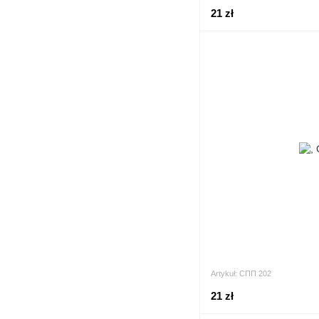
21 zł
Artykuł: СПП 202
21 zł