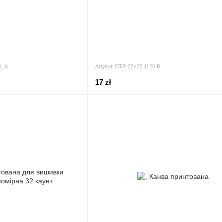
11_А
Artykuł: ПТР 27х27 1120 R
17 zł