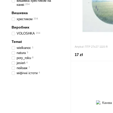
вишивка хрестиком на
канві
204
Вишивка
хрестиком
204
Виробник
VOLOSHKA
204
Temat
Artykuł: ПТР 27х27 1115 R
wielkanoc
1
natura
3
17 zł
pory_roku
8
jesień
4
пейзаж
7
міфічні істоти
4