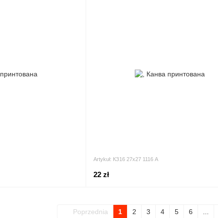
Artykuł: КЗ16 27х27 1116 A
22 zł
Poprzednia
1
2
3
4
5
6
...