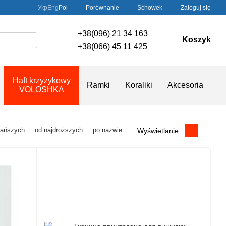
Porównanie
Укр
Eng
Pol
Schowek
Zaloguj się
+38(096) 21 34 163
Koszyk
+38(066) 45 11 425
Haft krzyżykowy
Ramki
Koraliki
Akcesoria
VOLOSHKA
tańszych
od najdroższych
po nazwie
Wyświetlanie: