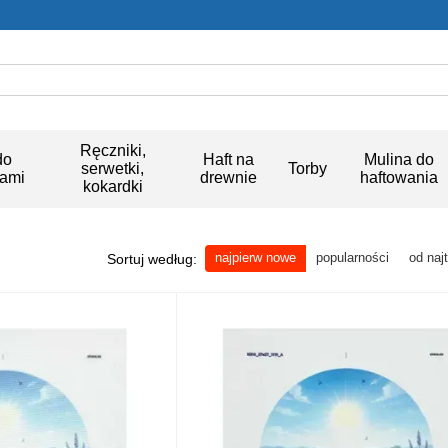
Ręczniki,
do
Haft na
Mulina do
serwetki,
Torby
kami
drewnie
haftowania
kokardki
najpierw nowe
popularności
od naj
Sortuj według: