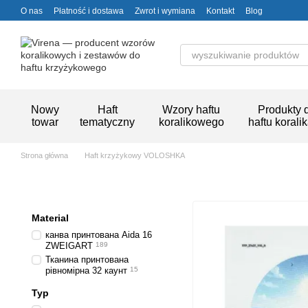
Przejdź do głównej treści
O nas
Płatność i dostawa
Zwrot i wymiana
Kontakt
Blog
Nowy
Haft
Wzory haftu
Produkty 
towar
tematyczny
koralikowego
haftu korali
Strona główna
Haft krzyżykowy VOLOSHKA
Material
канва принтована Aida 16
ZWEIGART
189
Тканина принтована
рівномірна 32 каунт
15
Typ