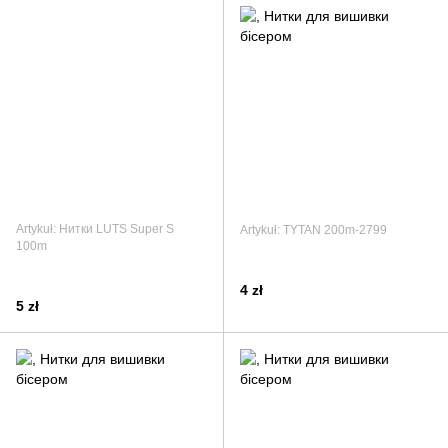
Artykuł: Нитки LUTS Super S
Artykuł: TYTAN 200m-2799
100m
4 zł
5 zł