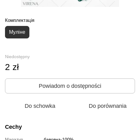
Комплектація
Муліне
Niedostępny
2 zł
Powiadom o dostępności
Do schowka
Do porównania
Cechy
Magazyn
бавовна-100%