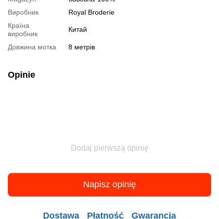
Виробник
Royal Broderie
Країна
Китай
виробник
Довжина мотка
8 метрів
Opinie
Dodaj pierwszą opinię
Napisz opinię
Dostawa
Płatność
Gwarancja