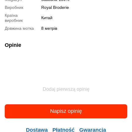
Виробник
Royal Broderie
Країна
Китай
виробник
Довжина мотка
8 метрів
Opinie
Dodaj pierwszą opinię
Napisz opinię
Dostawa
Płatność
Gwarancja