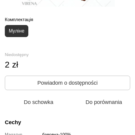
Комплектація
Муліне
Niedostępny
2 zł
Powiadom o dostępności
Do schowka
Do porównania
Cechy
Magazyn
бавовна-100%