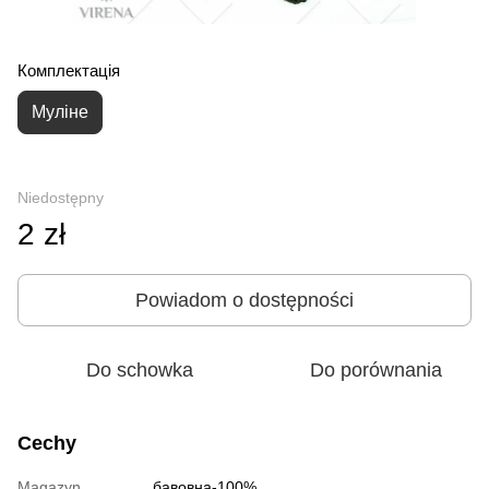
Комплектація
Муліне
Niedostępny
2 zł
Powiadom o dostępności
Do schowka
Do porównania
Cechy
Magazyn
бавовна-100%