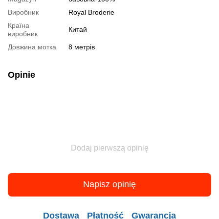
Виробник
Royal Broderie
Країна
Китай
виробник
Довжина мотка
8 метрів
Opinie
Dodaj pierwszą opinię
Napisz opinię
Dostawa
Płatność
Gwarancja