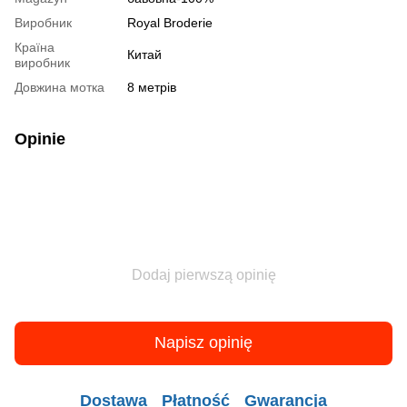
Виробник
Royal Broderie
Країна
Китай
виробник
Довжина мотка
8 метрів
Opinie
Dodaj pierwszą opinię
Napisz opinię
Dostawa
Płatność
Gwarancja