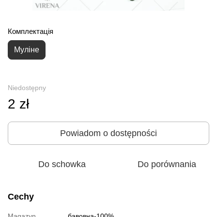
Комплектація
Муліне
Niedostępny
2 zł
Powiadom o dostępności
Do schowka
Do porównania
Cechy
Magazyn
бавовна-100%