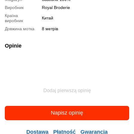
Виробник
Royal Broderie
Країна
Китай
виробник
Довжина мотка
8 метрів
Opinie
Dodaj pierwszą opinię
Napisz opinię
Dostawa
Płatność
Gwarancja