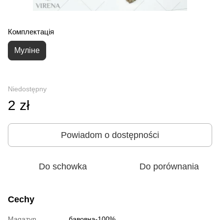
Комплектація
Муліне
Niedostępny
2 zł
Powiadom o dostępności
Do schowka
Do porównania
Cechy
Magazyn
бавовна-100%