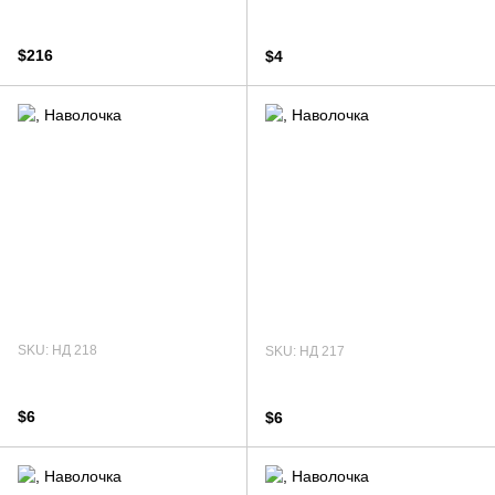
$216
$4
SKU: НД 218
SKU: НД 217
$6
$6